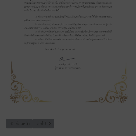
เนื้อหาก่อนหน้า: บริการจองห้องพิเศษ
เนื้อหาถัดไป: ประชาสัมพันธ์นโยบายการพัฒนางานสุขภาพจิต
ก่อนหน้า
ต่อไป